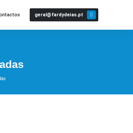
geral@fardydeias.pt
ontactos
cadas
das