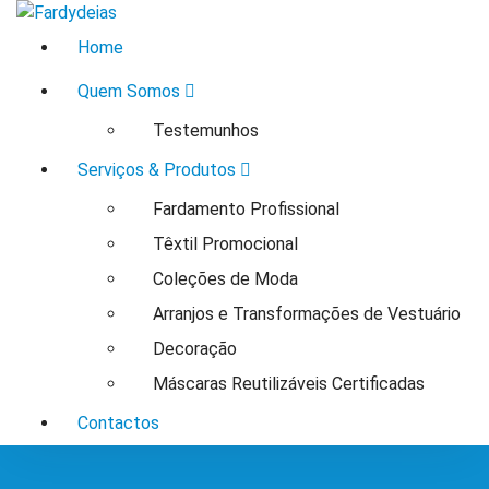
Saltar
Atelier de Costura - Arranjos & Fardamento
para
Home
o
conteúdo
Quem Somos
Testemunhos
Serviços & Produtos
Fardamento Profissional
Têxtil Promocional
Coleções de Moda
Arranjos e Transformações de Vestuário
Decoração
Máscaras Reutilizáveis Certificadas
Contactos