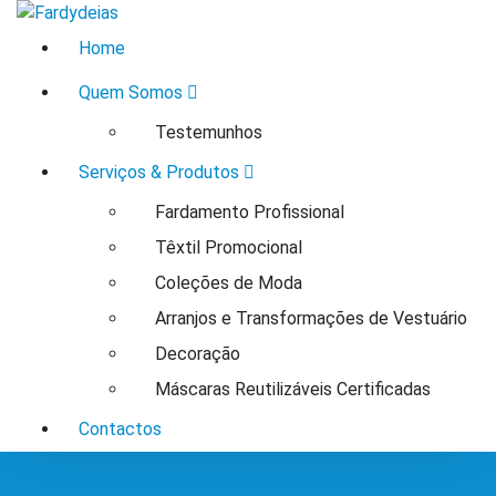
Saltar
Atelier de Costura - Arranjos & Fardamento
para
Home
o
conteúdo
Quem Somos
Testemunhos
Serviços & Produtos
Fardamento Profissional
Têxtil Promocional
Coleções de Moda
Arranjos e Transformações de Vestuário
Decoração
Máscaras Reutilizáveis Certificadas
Contactos